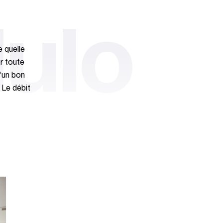
ulo
e quelle
er toute
'un bon
 Le débit