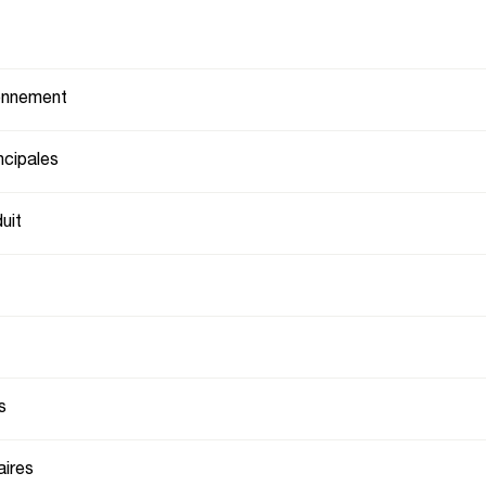
ionnement
ncipales
uit
s
ires