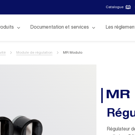
Catalogue
roduits
Documentation et services
Les réglemen
vité
Module de régulation
MR Modulo
MR 
Régu
Régulateur de