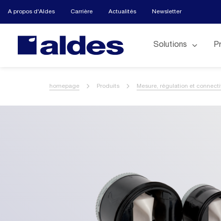
A propos d'Aldes
Carrière
Actualités
Newsletter
Solutions
P
homepage
Produits
Mesure, régulation et connecti