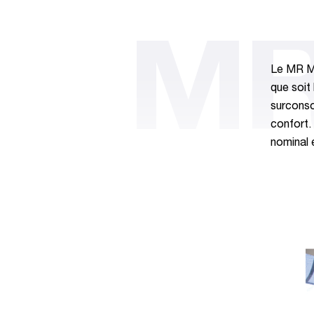
MR
Le MR Mo
que soit 
surconso
confort.
nominal e